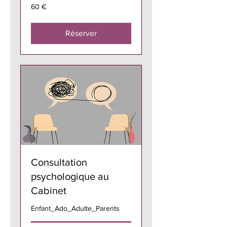
60
60 €
euros
Réserver
Consultation
psychologique au
Cabinet
Enfant_Ado_Adulte_Parents