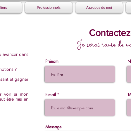
liers
Professionnels
A propos de moi
Contactez
Je serai ravie de v
 avancer dans
Prénom
N
motions ?
isant et gagner
r voir si mon
E-mail
T
ut être mis en
Message