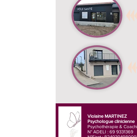
Violaine MARTINEZ
Psychologue clinicienne
Psychothérapie & Coach
N° ADELI : 69 9331369
N°Siret : 82403049800